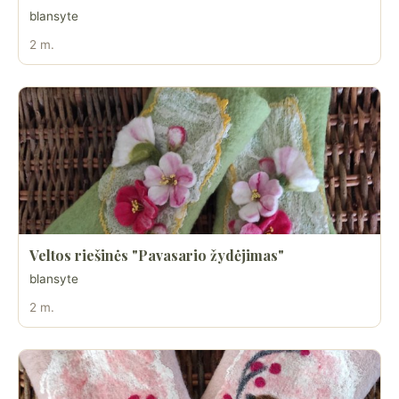
blansyte
2 m.
Veltos riešinės "Pavasario žydėjimas"
blansyte
2 m.