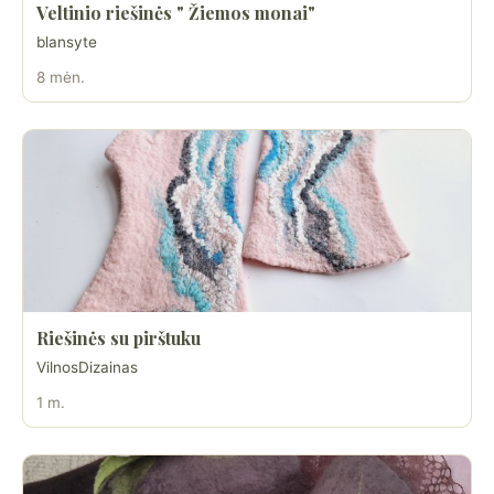
Veltinio riešinės " Žiemos monai"
blansyte
8 mėn.
Riešinės su pirštuku
VilnosDizainas
1 m.