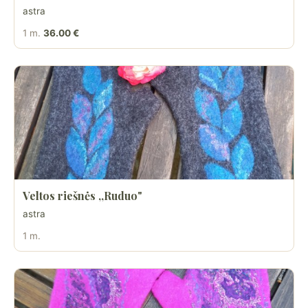
astra
1 m.
36.00 €
Veltos riešnės ,,Ruduo"
astra
1 m.