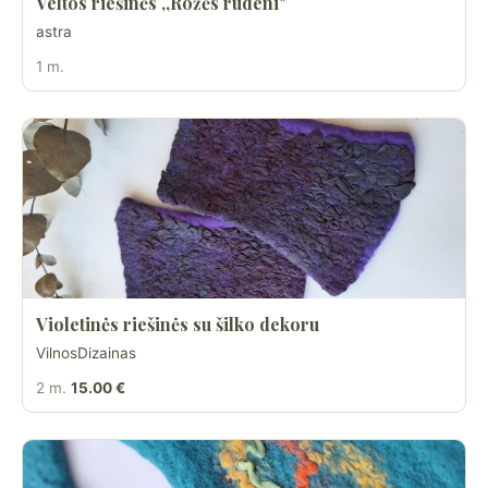
Veltos riešinės ,,Rožės rudeni"
astra
1 m.
Violetinės riešinės su šilko dekoru
VilnosDizainas
2 m.
15.00 €