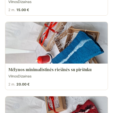
VilnosDizainas
2 m.
15.00 €
Mėlynos minimalistinės riešinės su pirštuku
VilnosDizainas
2 m.
20.00 €