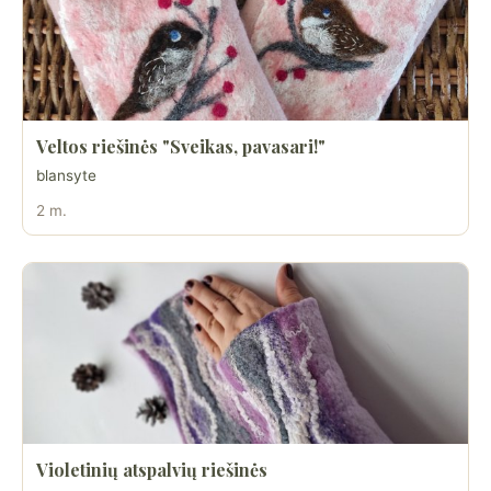
Veltos riešinės "Sveikas, pavasari!"
blansyte
2 m.
Violetinių atspalvių riešinės