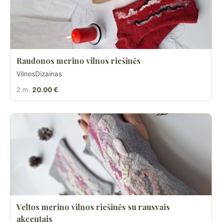
Raudonos merino vilnos riešinės
VilnosDizainas
2 m.
20.00 €
Veltos merino vilnos riešinės su rausvais
akcentais