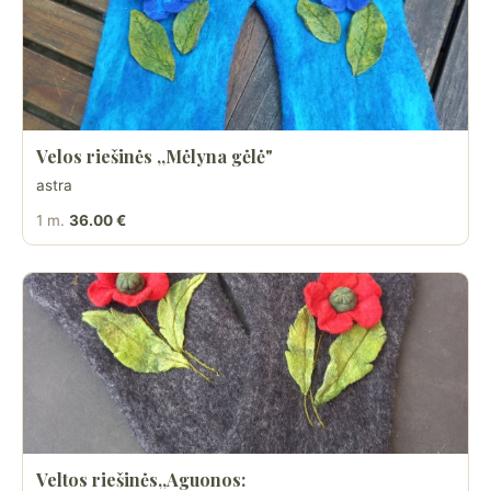
Velos riešinės ,,Mėlyna gėlė"
astra
1 m.
36.00 €
Veltos riešinės,,Aguonos: