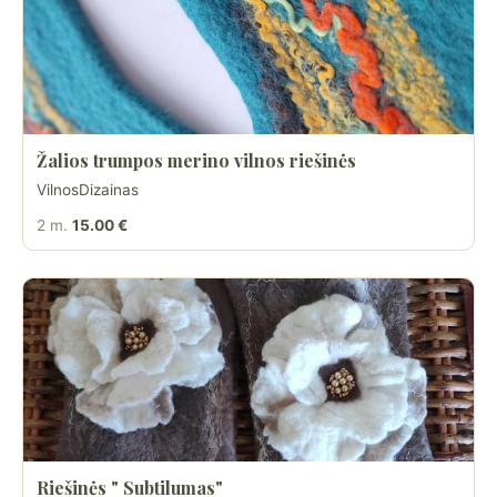
Žalios trumpos merino vilnos riešinės
VilnosDizainas
2 m.
15.00 €
Riešinės " Subtilumas"