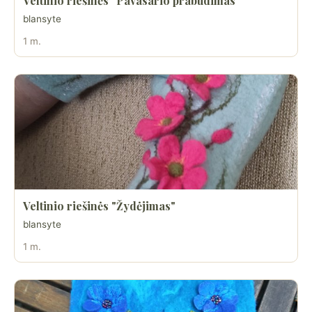
Veltinio riešinės "Pavasario prabudimas"
blansyte
1 m.
Veltinio riešinės "Žydėjimas"
blansyte
1 m.