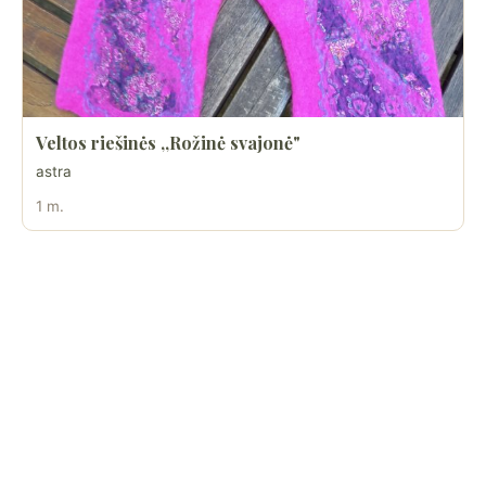
Veltos riešinės ,,Rožinė svajonė"
astra
1 m.